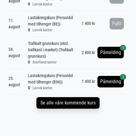
august
Leirvik kontor
Lastsikringskurs (Personbil
11.
Fullt
1 400 kr
med tilhenger (BE))
august
Leirvik kontor
Trafikalt grunnkurs (eksl.
3
24.
trafikant i mørket) (Trafikalt
Påmelding
2 800 kr
august
grunnkurs)
Svortland kontor
Lastsikringskurs (Personbil
2
25.
Påmelding
1 400 kr
med tilhenger (B96))
august
Leirvik kontor
Se alle våre kommende kurs