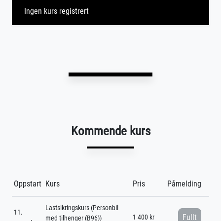
Ingen kurs registrert
Kommende kurs
Oppstart
Kurs
Pris
Påmelding
Lastsikringskurs (Personbil
11.
Fullt
1 400 kr
med tilhenger (B96))